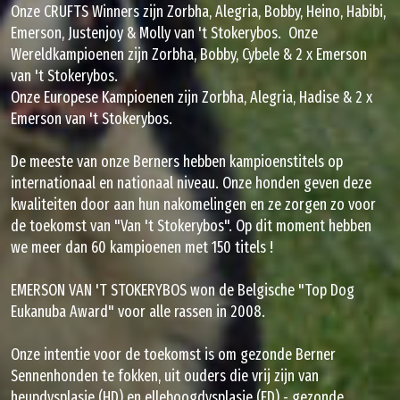
Onze CRUFTS Winners zijn Zorbha, Alegria, Bobby, Heino, Habibi,
Emerson, Justenjoy & Molly van 't Stokerybos. Onze
Wereldkampioenen zijn Zorbha, Bobby, Cybele & 2 x Emerson
van 't Stokerybos.
Onze Europese Kampioenen zijn Zorbha, Alegria, Hadise & 2 x
Emerson van 't Stokerybos.
De meeste van onze Berners hebben kampioenstitels op
internationaal en nationaal niveau. Onze honden geven deze
kwaliteiten door aan hun nakomelingen en ze zorgen zo voor
de toekomst van "Van 't Stokerybos". Op dit moment hebben
we meer dan 60 kampioenen met 150 titels !
EMERSON VAN 'T STOKERYBOS won de Belgische "Top Dog
Eukanuba Award" voor alle rassen in 2008.
Onze intentie voor de toekomst is om gezonde Berner
Sennenhonden te fokken, uit ouders die vrij zijn van
heupdysplasie (HD) en elleboogdysplasie (ED) - gezonde,