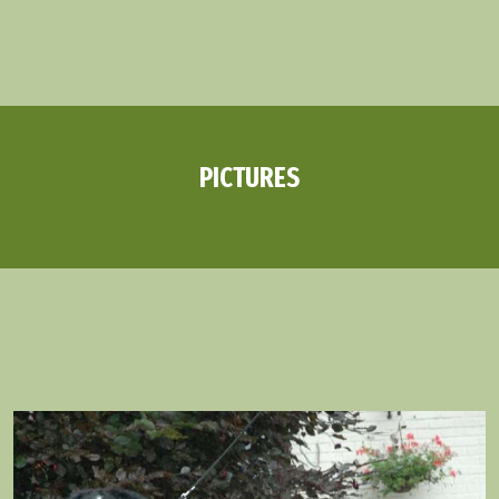
PICTURES