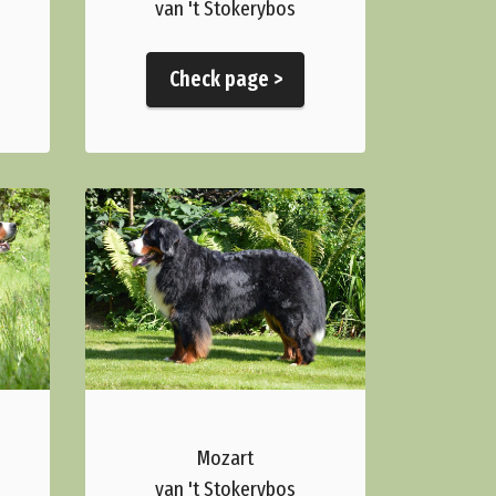
van 't Stokerybos
Check page >
Mozart
van 't Stokerybos