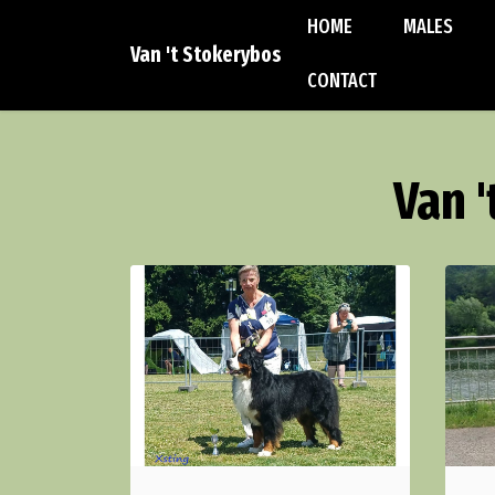
HOME
MALES
Van 't Stokerybos
CONTACT
Van 