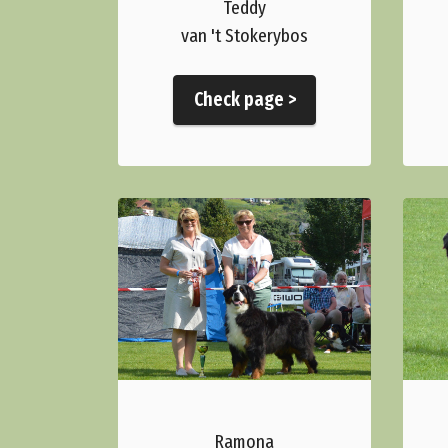
Teddy
van 't Stokerybos
Check page >
Ramona