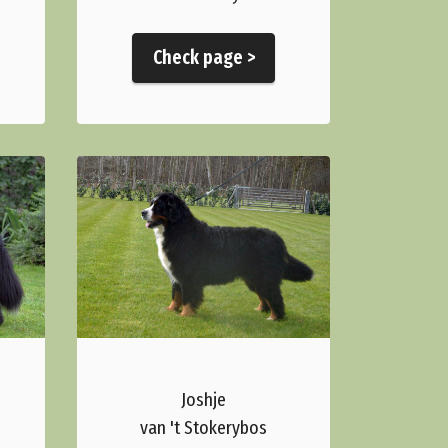
Check page >
Joshje
van 't Stokerybos