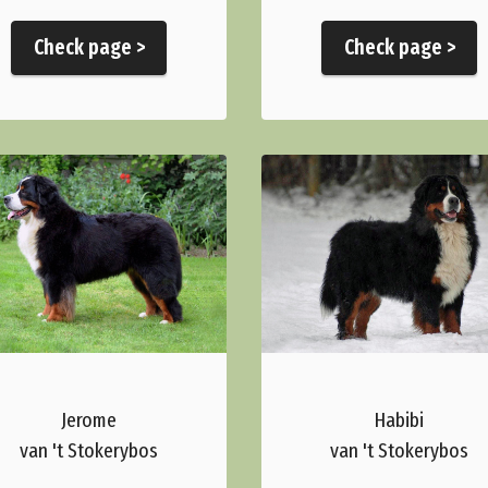
Check page >
Check page >
Jerome
Habibi
van 't Stokerybos
van 't Stokerybos