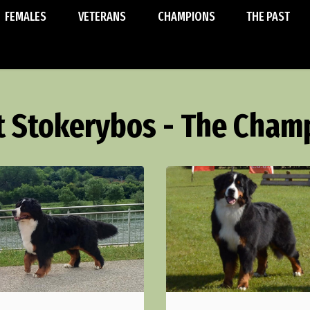
FEMALES
VETERANS
CHAMPIONS
THE PAST
't Stokerybos - The Cham